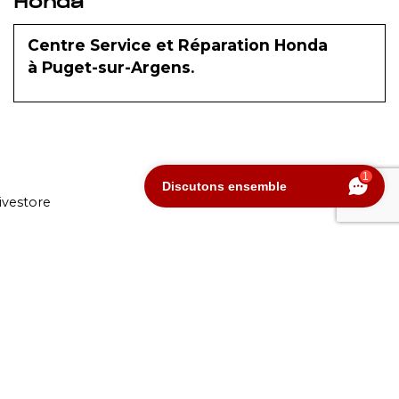
Honda
Centre Service et Réparation Honda
à Puget-sur-Argens.
1
Discutons ensemble
ivestore