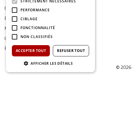
STRICTEMENT NÉCESSAIRES
Contactez-nous
PERFORMANCE
Rendez-vous atelier Honda
CIBLAGE
FONCTIONNALITÉ
Mentions légales
NON CLASSIFIÉS
Gestion des cookies
Politique de confidentialité
ACCEPTER TOUT
REFUSER TOUT
AFFICHER LES DÉTAILS
© 2026 -