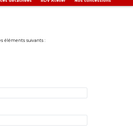
èces détachées
RDV Atelier
Nos concessions
s éléments suivants :