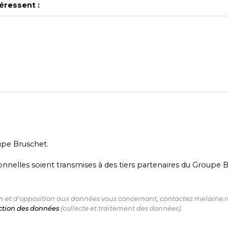
éressent :
upe Bruschet.
nelles soient transmises à des tiers partenaires du Groupe B
ation et d'opposition aux données vous concernant, contactez mela
ection des données
(collecte et traitement des données).