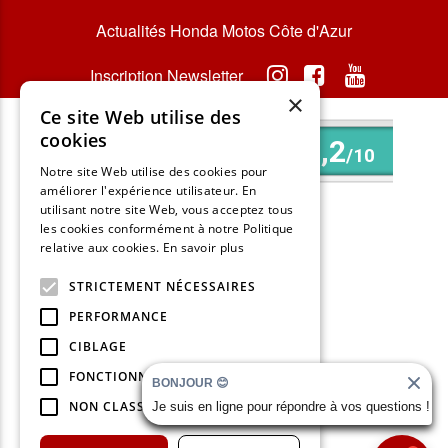
Actualités Honda Motos Côte d'Azur
Inscription Newsletter
×
Ce site Web utilise des
cookies
Notre site Web utilise des cookies pour
améliorer l'expérience utilisateur. En
utilisant notre site Web, vous acceptez tous
les cookies conformément à notre Politique
INFORMATIONS
relative aux cookies.
En savoir plus
Contactez-nous
STRICTEMENT NÉCESSAIRES
Rendez-vous atelier Honda Motos
PERFORMANCE
CIBLAGE
Mentions légales
FONCTIONNALITÉ
BONJOUR 😊
Gestion des cookies
NON CLASSIFIÉS
Je suis en ligne pour répondre à vos questions !
Politique de confidentialité