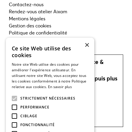
Contactez-nous
Rendez-vous atelier Aixam
Mentions légales
Gestion des cookies
Politique de confidentialité
×
Nos concessions AIXAM
Ce site Web utilise des
cookies
Concessions agréées Aixam Nice &
Notre site Web utilise des cookies pour
Cannes. Groupe Bruschet,
améliorer l'expérience utilisateur. En
utilisant notre site Web, vous acceptez tous
concessionnaire automobile depuis plus
les cookies conformément à notre Politique
de 60 ans sur la Côte d'Azur.
relative aux cookies.
En savoir plus
AIXAM © Groupe Bruschet
STRICTEMENT NÉCESSAIRES
Groupe Bruschet,
PERFORMANCE
152 Route Du Cannet,
CIBLAGE
06250 Mougins, France
FONCTIONNALITÉ