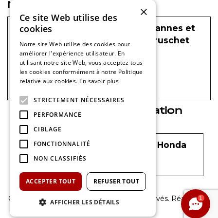
Nos concessions Honda
×
Ce site Web utilise des
cookies
Concessions agréés Honda à Cannes et
Puget sur Argens du Groupe Bruschet
Notre site Web utilise des cookies pour
améliorer l'expérience utilisateur. En
HONDA © Groupe Bruschet
utilisant notre site Web, vous acceptez tous
Groupe Bruschet,
les cookies conformément à notre Politique
152 Route Du Cannet,
relative aux cookies.
En savoir plus
06250 Mougins, France
STRICTEMENT NÉCESSAIRES
Centre Service et Réparation
PERFORMANCE
Honda
CIBLAGE
FONCTIONNALITÉ
Centre Service et Réparation Honda
à Puget-sur-Argens.
NON CLASSIFIÉS
ACCEPTER TOUT
REFUSER TOUT
© 2026 - Honda Cavallari. Tous droits réservés. Réalisation
1
AFFICHER LES DÉTAILS
:
Nextlane Livestore